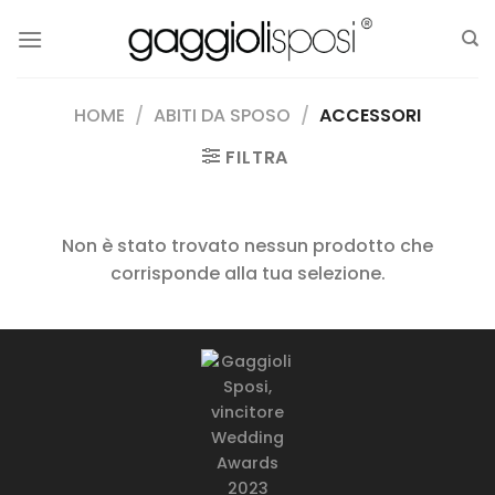
Salta
ai
contenuti
HOME
/
ABITI DA SPOSO
/
ACCESSORI
FILTRA
Non è stato trovato nessun prodotto che
corrisponde alla tua selezione.