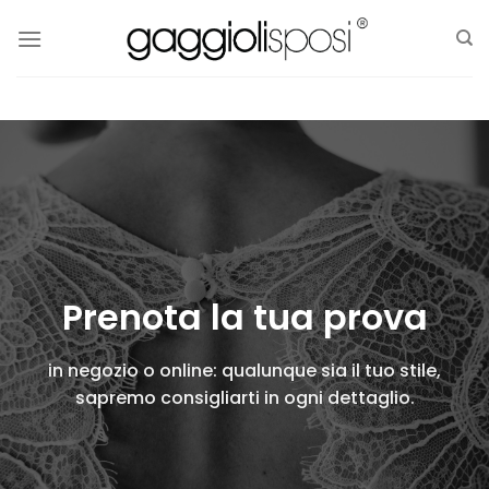
Salta
ai
contenuti
Prenota la tua prova
in negozio o online: qualunque sia il tuo stile,
sapremo consigliarti in ogni dettaglio.