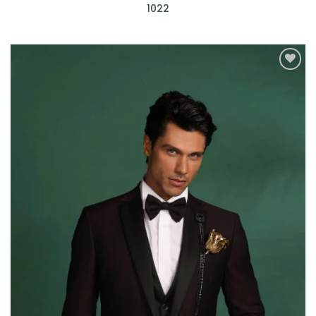
1022
AGGIUNGI
ALLA TUA
LISTA DEI
DESIDERI