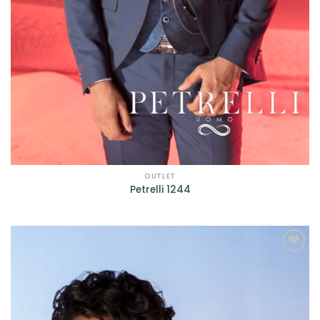
Jolies by Nicole Milano
(2)
Maestri - Allure
(17)
Magnani
(1)
Mori Lee
(4)
Musani
(10)
Nicole
(1)
Petrelli
(4)
OUTLET
Petrelli 1244
Rembo Styling
(2)
Ronald Joyce
(1)
Rosa Clarà
(7)
AGGIUNGI
ALLA TUA
Scribano
(29)
LISTA DEI
DESIDERI