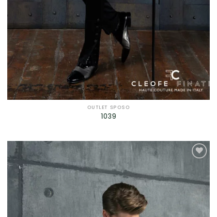
OUTLET SPOSO
1039
AGGIUNGI
ALLA TUA
LISTA DEI
DESIDERI