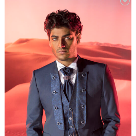
AGGIUNGI
Filtra per Marca
ALLA TUA
LISTA DEI
Bagatelle
(9)
DESIDERI
Cleofe Finati
(12)
Dalin - Italian Atelier
(4)
David Fielden
(3)
Donatella Gallo
(2)
Elisabetta Polignano
(4)
Enzo Romano
(5)
Gaggioli Sposi
(50)
Impero Couture
(18)