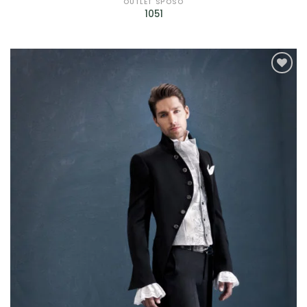
OUTLET SPOSO
1051
AGGIUNGI
ALLA TUA
LISTA DEI
DESIDERI