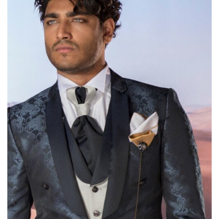
Sonia Pena
(12)
Sposa Curvy
(2)
Valentini Spose
(10)
Jarice
(14)
Sima Couture
(2)
Prodotto genere
Prodotto genere
Prodotto taglie
Prodotto taglie