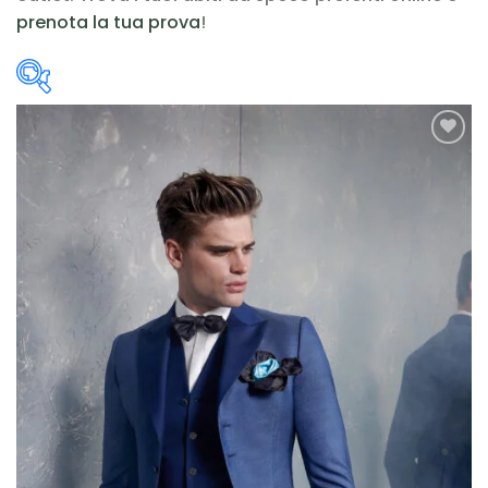
prenota la tua prova
!
Scegli la Categoria
AGGIUNGI
boho
(12)
ALLA TUA
LISTA DEI
contemporary
(25)
DESIDERI
Curvy
(9)
romantic
(75)
Scegli il tuo Stile
A line
(6)
colonna
(2)