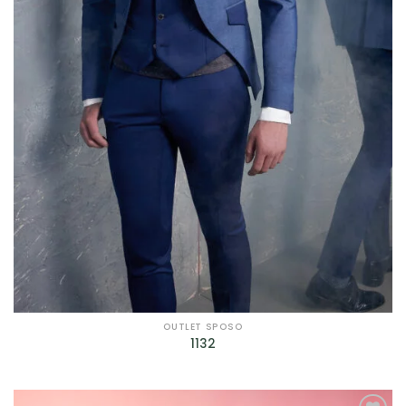
corto
(1)
principessa
(46)
scivolato
(29)
sirena
(26)
tuta
(2)
Filtra per Scollatura
Filtra per Scollatura
Filtra per Manica
Filtra per Manica
OUTLET SPOSO
1132
Filtra per Tessuto
Filtra per Tessuto