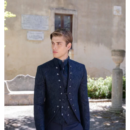
ALLA TUA
Scribano
(29)
LISTA DEI
DESIDERI
Sonia Pena
(12)
Sposa Curvy
(2)
Valentini Spose
(10)
Jarice
(14)
Sima Couture
(2)
Prodotto genere
Prodotto genere
Prodotto taglie
Prodotto taglie