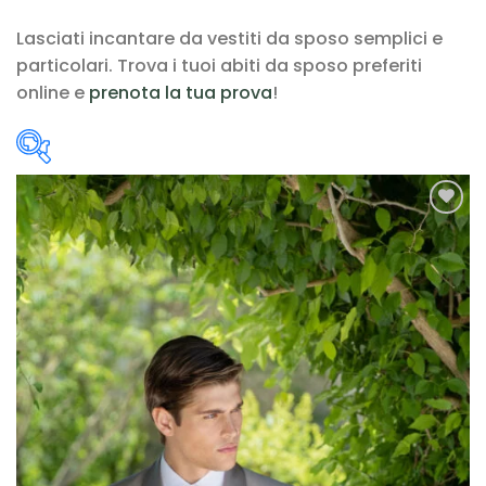
Lasciati incantare da vestiti da sposo semplici e
particolari. Trova i tuoi abiti da sposo preferiti
online e
prenota la tua prova
!
Scegli la Categoria
AGGIUNGI
boho
(12)
ALLA TUA
LISTA DEI
contemporary
(25)
DESIDERI
Curvy
(9)
romantic
(75)
Scegli il tuo Stile
A line
(6)