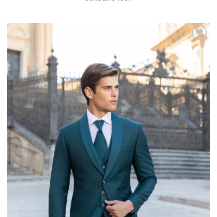
Filtra per Tessuto
Filtra per Tessuto
AGGIUNGI
Filtra per Marca
ALLA TUA
LISTA DEI
Bagatelle
(9)
DESIDERI
Cleofe Finati
(12)
Dalin - Italian Atelier
(4)
David Fielden
(3)
Donatella Gallo
(2)
Elisabetta Polignano
(4)
Enzo Romano
(5)
Gaggioli Sposi
(50)