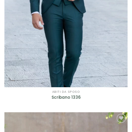
Impero Couture
(18)
Jolies by Nicole Milano
(2)
Maestri - Allure
(17)
Magnani
(1)
Mori Lee
(4)
Musani
(10)
Nicole
(1)
Petrelli
(4)
ABITI DA SPOSO
Scribano 1336
Rembo Styling
(2)
Ronald Joyce
(1)
Rosa Clarà
(7)
AGGIUNGI