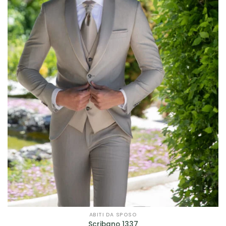
colonna
(2)
corto
(1)
principessa
(46)
scivolato
(29)
sirena
(26)
tuta
(2)
Filtra per Scollatura
Filtra per Scollatura
Filtra per Manica
Filtra per Manica
ABITI DA SPOSO
Scribano 1337