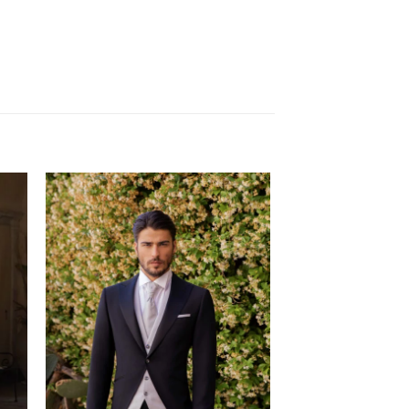
I
AGGIUNGI
A
ALLA TUA
I
LISTA DEI
DESIDERI