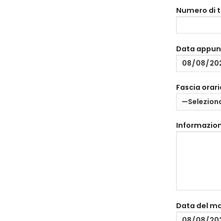
Numero di 
Data appu
Fascia orari
Informazion
Data del m