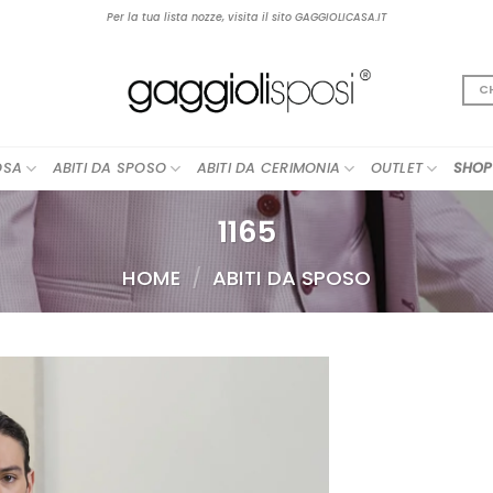
Per la tua lista nozze, visita il sito GAGGIOLICASA.IT
C
OSA
ABITI DA SPOSO
ABITI DA CERIMONIA
OUTLET
SHOP
1165
HOME
/
ABITI DA SPOSO
AGGIUNGI
ALLA TUA
LISTA DEI