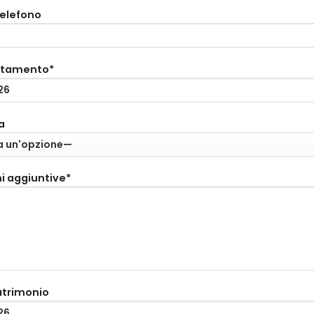
telefono
ntamento*
a
i aggiuntive*
atrimonio