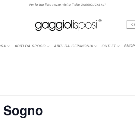
Per la tua lista nozze, visita il sito GAGGIOLICASA.IT
C
OSA
ABITI DA SPOSO
ABITI DA CERIMONIA
OUTLET
SHOP
uo Sogno