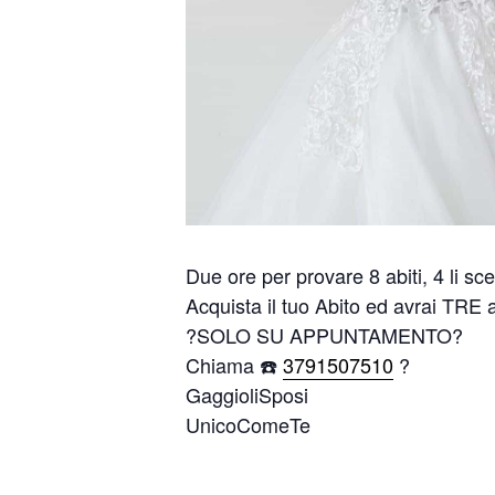
Due ore per provare 8 abiti, 4 li sce
Acquista il tuo Abito ed avrai TRE
?SOLO SU APPUNTAMENTO?
Chiama ☎️
3791507510
?
GaggioliSposi
UnicoComeTe