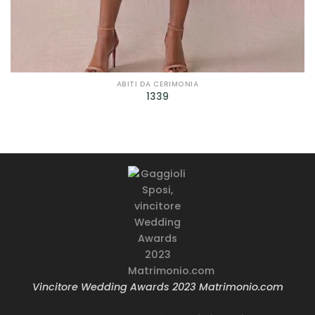
Filtra per Scollatura
Filtra per Manica
Filtra per Manica
ABITI DA CERIMONIA
1339
Filtra per Tessuto
Filtra per Tessuto
Filtra per Marca
Bagatelle
(9)
Cleofe Finati
(12)
Dalin - Italian Atelier
(4)
Vincitore Wedding Awards 2023 Matrimonio.com
David Fielden
(3)