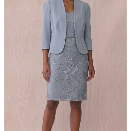
romantic
(75)
Scegli il tuo Stile
A line
(6)
colonna
(2)
corto
(1)
principessa
(46)
scivolato
(29)
sirena
(26)
tuta
(2)
Filtra per Scollatura