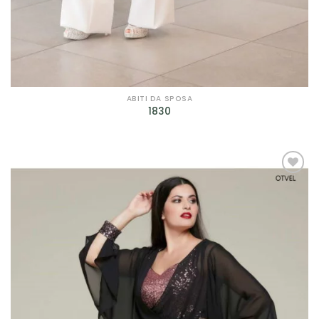
Filtra per Scollatura
Filtra per Scollatura
Filtra per Manica
Filtra per Manica
ABITI DA SPOSA
1830
Filtra per Tessuto
Filtra per Tessuto
AGGIUNGI
Filtra per Marca
ALLA TUA
LISTA DEI
Bagatelle
(9)
DESIDERI
Cleofe Finati
(12)
Dalin - Italian Atelier
(4)
David Fielden
(3)