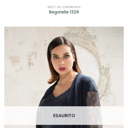
Petrelli
(4)
ABITI DA CERIMONIA
Bagatelle 1329
Rembo Styling
(2)
Ronald Joyce
(1)
Rosa Clarà
(7)
AGGIUNGI
ALLA TUA
Scribano
(29)
LISTA DEI
DESIDERI
Sonia Pena
(12)
Sposa Curvy
(2)
Valentini Spose
(10)
Jarice
(14)
Sima Couture
(2)
ESAURITO
Prodotto genere