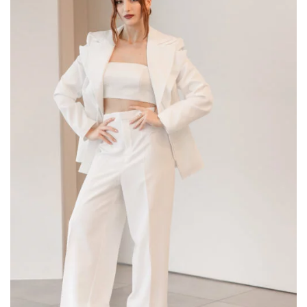
Curvy
(9)
romantic
(75)
Scegli il tuo Stile
A line
(6)
colonna
(2)
corto
(1)
principessa
(46)
scivolato
(29)
sirena
(26)
tuta
(2)