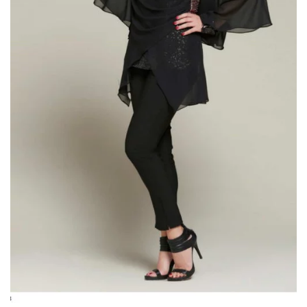
Donatella Gallo
(2)
Elisabetta Polignano
(4)
Enzo Romano
(5)
Gaggioli Sposi
(50)
Impero Couture
(18)
Jolies by Nicole Milano
(2)
Maestri - Allure
(17)
Magnani
(1)
Mori Lee
(4)
Musani
(10)
Nicole
(1)