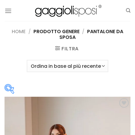
Salta
ai
contenuti
HOME
/
PRODOTTO GENERE
/
PANTALONE DA
SPOSA
FILTRA
Scegli la Categoria
AGGIUNGI
boho
(12)
ALLA TUA
LISTA DEI
contemporary
(25)
DESIDERI