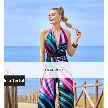
AGGIUNGI
ALLA TUA
LISTA DEI
DESIDERI
ESAURITO
In offerta!