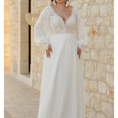
romantic
(75)
Scegli il tuo Stile
A line
(6)
colonna
(2)
corto
(1)
principessa
(46)
scivolato
(29)
sirena
(26)
tuta
(2)
Filtra per Scollatura