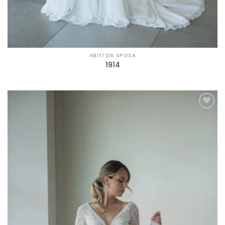
ABITI DA SPOSA
1914
AGGIUNGI
ALLA TUA
LISTA DEI
DESIDERI