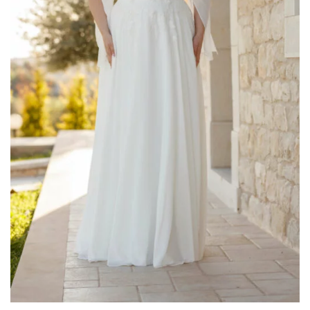
Donatella Gallo
(2)
Elisabetta Polignano
(4)
Enzo Romano
(5)
Gaggioli Sposi
(50)
Impero Couture
(18)
Jolies by Nicole Milano
(2)
Maestri - Allure
(17)
Magnani
(1)
Mori Lee
(4)
Musani
(10)
Nicole
(1)