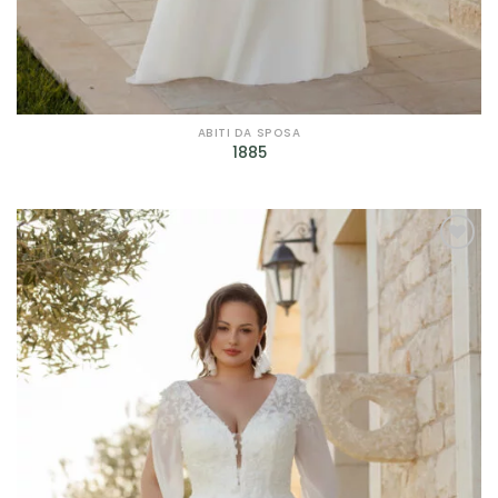
Filtra per Scollatura
Filtra per Manica
Filtra per Manica
ABITI DA SPOSA
1885
Filtra per Tessuto
Filtra per Tessuto
AGGIUNGI
Filtra per Marca
ALLA TUA
LISTA DEI
Bagatelle
(9)
DESIDERI
Cleofe Finati
(12)
Dalin - Italian Atelier
(4)
David Fielden
(3)