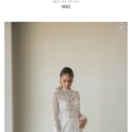
Petrelli
(4)
ABITI DA SPOSA
1882
Rembo Styling
(2)
Ronald Joyce
(1)
Rosa Clarà
(7)
AGGIUNGI
ALLA TUA
Scribano
(29)
LISTA DEI
DESIDERI
Sonia Pena
(12)
Sposa Curvy
(2)
Valentini Spose
(10)
Jarice
(14)
Sima Couture
(2)
Prodotto genere