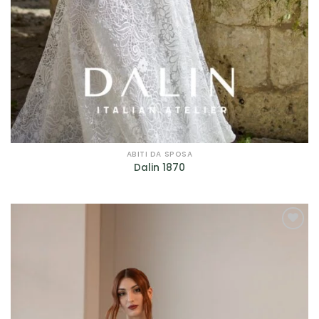
ABITI DA SPOSA
Dalin 1870
AGGIUNGI
ALLA TUA
LISTA DEI
DESIDERI