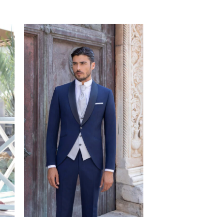
I
AGGIUNGI
A
ALLA TUA
I
LISTA DEI
DESIDERI