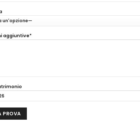
a
i aggiuntive*
atrimonio