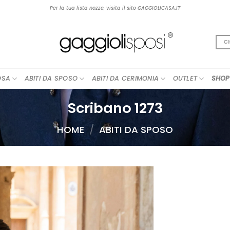
Per la tua lista nozze, visita il sito GAGGIOLICASA.IT
C
OSA
ABITI DA SPOSO
ABITI DA CERIMONIA
OUTLET
SHOP
Scribano 1273
HOME
/
ABITI DA SPOSO
AGGIUNGI
ALLA TUA
LISTA DEI