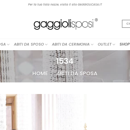
Per la tua lista nozze, visita il sito GAGGIOLICASA.IT
C
OSA
ABITI DA SPOSO
ABITI DA CERIMONIA
OUTLET
SHOP
1534
HOME
/
ABITI DA SPOSA
AGGIUNGI
ALLA TUA
LISTA DEI