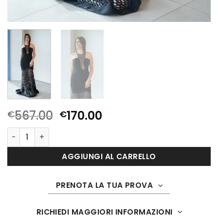
Il
Il
567.00
170.00
€
€
prezzo
prezzo
991 quantità
originale
attuale
era:
è:
AGGIUNGI AL CARRELLO
€567.00.
€170.00.
PRENOTA LA TUA PROVA
RICHIEDI MAGGIORI INFORMAZIONI