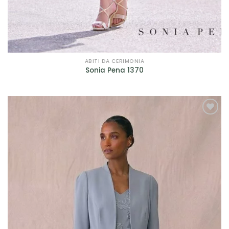
Filtra per Scollatura
Filtra per Manica
Filtra per Manica
ABITI DA CERIMONIA
Sonia Pena 1370
Filtra per Tessuto
Filtra per Tessuto
AGGIUNGI
Filtra per Marca
ALLA TUA
LISTA DEI
Bagatelle
(9)
DESIDERI
Cleofe Finati
(12)
Dalin - Italian Atelier
(4)
David Fielden
(3)