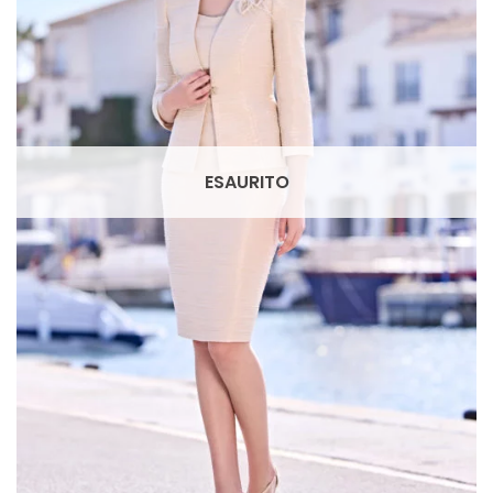
romantic
(75)
Scegli il tuo Stile
A line
(6)
ESAURITO
colonna
(2)
corto
(1)
principessa
(46)
scivolato
(29)
sirena
(26)
tuta
(2)
Filtra per Scollatura