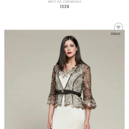
Petrelli
(4)
ABITI DA CERIMONIA
1339
Rembo Styling
(2)
Ronald Joyce
(1)
Rosa Clarà
(7)
AGGIUNGI
ALLA TUA
Scribano
(29)
LISTA DEI
DESIDERI
Sonia Pena
(12)
Sposa Curvy
(2)
Valentini Spose
(10)
Jarice
(14)
Sima Couture
(2)
Prodotto genere