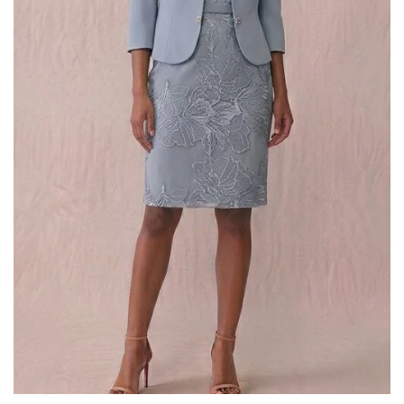
Donatella Gallo
(2)
Elisabetta Polignano
(4)
Enzo Romano
(5)
Gaggioli Sposi
(50)
Impero Couture
(18)
Jolies by Nicole Milano
(2)
Maestri - Allure
(17)
Magnani
(1)
Mori Lee
(4)
Musani
(10)
Nicole
(1)