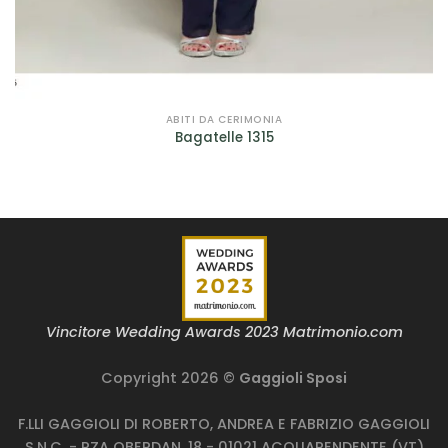
Filtra per Scollatura
Filtra per Manica
Filtra per Manica
ABITI DA CERIMONIA
Bagatelle 1315
Filtra per Tessuto
Filtra per Tessuto
Filtra per Marca
Bagatelle
(9)
Cleofe Finati
(12)
Vincitore Wedding Awards 2023 Matrimonio.com
Dalin - Italian Atelier
(4)
Copyright 2026 ©
Gaggioli Sposi
David Fielden
(3)
F.LLI GAGGIOLI DI ROBERTO, ANDREA E FABRIZIO GAGGIOLI
S.N.C. - PZA OBERDAN, 18 - 01021 ACQUAPENDENTE (VT)