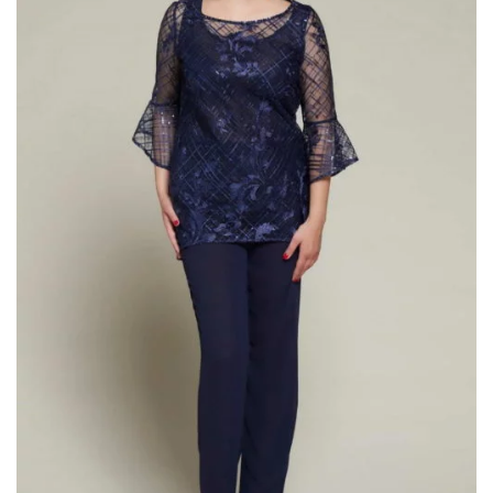
romantic
(75)
Scegli il tuo Stile
A line
(6)
colonna
(2)
corto
(1)
principessa
(46)
scivolato
(29)
sirena
(26)
tuta
(2)
Filtra per Scollatura