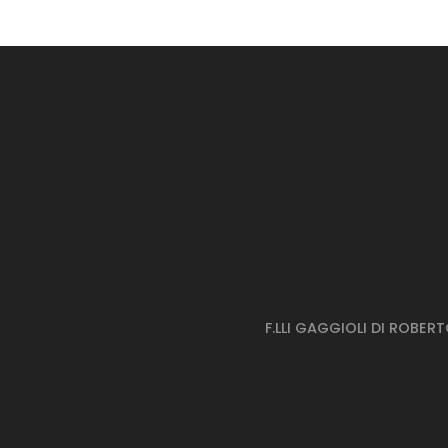
P
P
F.LLI GAGGIOLI DI ROBER