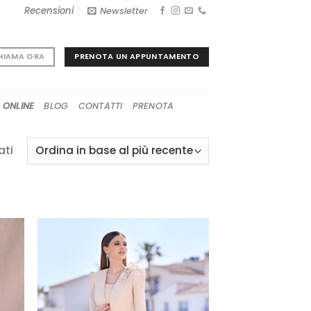
Recensioni
Newsletter
PRENOTA UN APPUNTAMENTO
HIAMA ORA
 ONLINE
BLOG
CONTATTI
PRENOTA
Ordina
ati
in
base
al
più
recente
GI
AGGIUNGI
A
ALLA TUA
I
LISTA DEI
I
DESIDERI