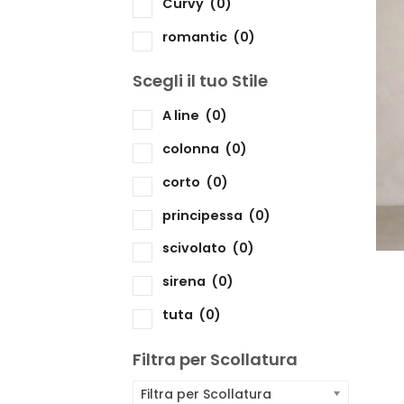
Curvy
(0)
romantic
(0)
Scegli il tuo Stile
Sc
A line
(0)
colonna
(0)
corto
(0)
principessa
(0)
scivolato
(0)
sirena
(0)
tuta
(0)
Filtra per Scollatura
Filtra per Scollatura