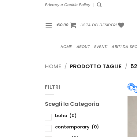
Salta
Privacy e Cookie Policy
ai
contenuti
€
0.00
LISTA DEI DESIDERI
HOME
ABOUT
EVENTI
ABITI DA SP
HOME
/
PRODOTTO TAGLIE
/
5
FILTRI
Scegli la Categoria
S
boho
(0)
contemporary
(0)