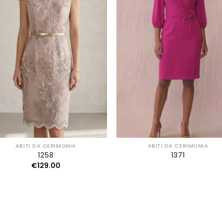
Curvy
(9)
romantic
(75)
egli il tuo Stile
A line
(6)
colonna
(2)
corto
(1)
principessa
(46)
ABITI DA CERIMONIA
ABITI DA CERIMONIA
1258
1371
scivolato
(29)
€
129.00
sirena
(26)
tuta
(2)