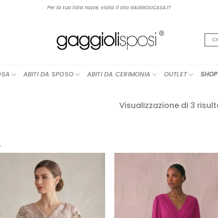
Per la tua lista nozze, visita il sito GAGGIOLICASA.IT
C
OSA
ABITI DA SPOSO
ABITI DA CERIMONIA
OUTLET
SHOP
2
Visualizzazione di 3 risult
cegli la Categoria
AGGIUNGI
AGGIUN
boho
(12)
ALLA TUA
ALLA TU
LISTA DEI
LISTA DE
contemporary
(25)
DESIDERI
DESIDER