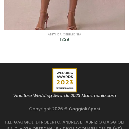
Filtra per Scollatura
Filtra per Manica
Filtra per Manica
ABITI DA CERIMONIA
1339
Filtra per Tessuto
Filtra per Tessuto
Filtra per Marca
Bagatelle
(9)
Cleofe Finati
(12)
Vincitore Wedding Awards 2023 Matrimonio.com
Dalin - Italian Atelier
(4)
Copyright 2026 ©
Gaggioli Sposi
David Fielden
(3)
F.LLI GAGGIOLI DI ROBERTO, ANDREA E FABRIZIO GAGGIOLI
S.N.C. - PZA OBERDAN, 18 - 01021 ACQUAPENDENTE (VT)