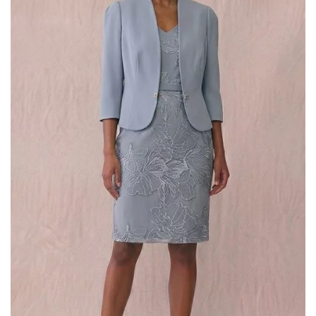
romantic
(75)
Scegli il tuo Stile
A line
(6)
colonna
(2)
corto
(1)
principessa
(46)
scivolato
(29)
sirena
(26)
tuta
(2)
Filtra per Scollatura