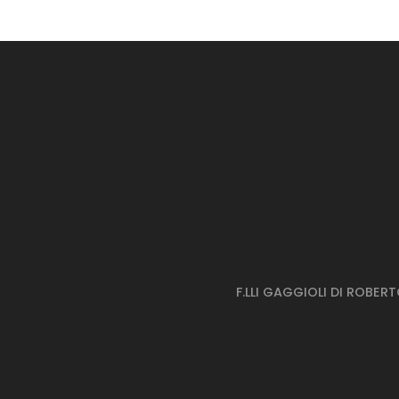
P
P
F.LLI GAGGIOLI DI ROBER