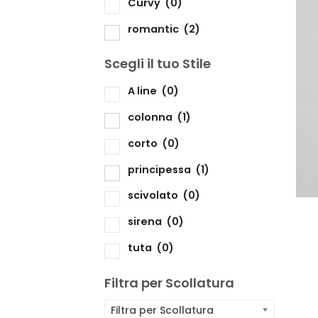
Curvy
(0)
romantic
(2)
Scegli il tuo Stile
Sc
A line
(0)
colonna
(1)
corto
(0)
principessa
(1)
scivolato
(0)
sirena
(0)
tuta
(0)
Filtra per Scollatura
Filtra per Scollatura