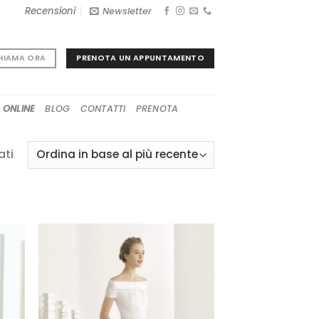
Recensioni
Newsletter
PRENOTA UN APPUNTAMENTO
HIAMA ORA
 ONLINE
BLOG
CONTATTI
PRENOTA
Ordina
ati
in
base
al
più
recente
GI
AGGIUNGI
A
ALLA TUA
I
LISTA DEI
I
DESIDERI