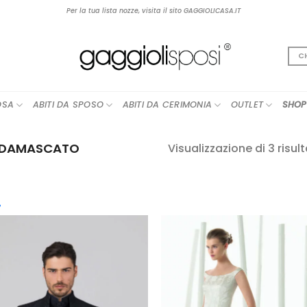
Per la tua lista nozze, visita il sito GAGGIOLICASA.IT
C
OSA
ABITI DA SPOSO
ABITI DA CERIMONIA
OUTLET
SHOP
DAMASCATO
Visualizzazione di 3 risult
cegli la Categoria
AGGIUNGI
AGGIUN
boho
(12)
ALLA TUA
ALLA TU
LISTA DEI
LISTA DE
contemporary
(25)
DESIDERI
DESIDER