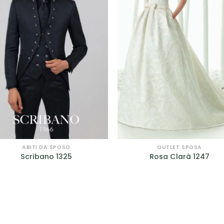
Curvy
(9)
romantic
(75)
egli il tuo Stile
A line
(6)
colonna
(2)
corto
(1)
principessa
(46)
ABITI DA SPOSO
OUTLET SPOSA
Scribano 1325
Rosa Clarà 1247
scivolato
(29)
sirena
(26)
tuta
(2)