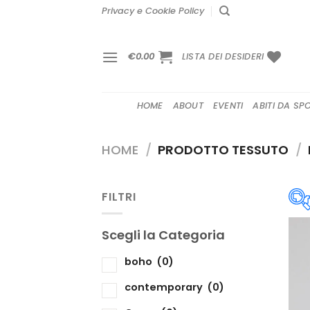
Salta
Privacy e Cookie Policy
ai
contenuti
€
0.00
LISTA DEI DESIDERI
HOME
ABOUT
EVENTI
ABITI DA SP
HOME
/
PRODOTTO TESSUTO
/
FILTRI
Scegli la Categoria
S
boho
(0)
contemporary
(0)