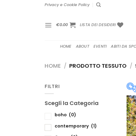
Salta
Privacy e Cookie Policy
ai
contenuti
€
0.00
LISTA DEI DESIDERI
HOME
ABOUT
EVENTI
ABITI DA SP
HOME
/
PRODOTTO TESSUTO
/
FILTRI
Scegli la Categoria
S
boho
(0)
contemporary
(1)