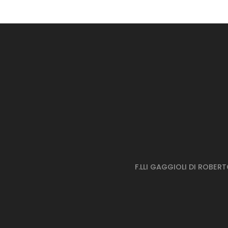
P
P
F.LLI GAGGIOLI DI ROBER