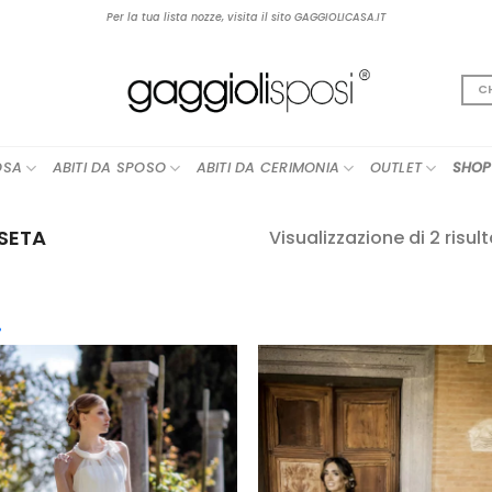
Per la tua lista nozze, visita il sito GAGGIOLICASA.IT
C
OSA
ABITI DA SPOSO
ABITI DA CERIMONIA
OUTLET
SHOP
SETA
Visualizzazione di 2 risult
cegli la Categoria
AGGIUNGI
AGGIUN
boho
(12)
ALLA TUA
ALLA TU
LISTA DEI
LISTA DE
contemporary
(25)
DESIDERI
DESIDER