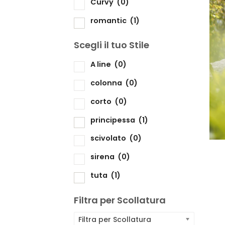
Curvy
(0)
romantic
(1)
Scegli il tuo Stile
Sc
A line
(0)
colonna
(0)
corto
(0)
principessa
(1)
scivolato
(0)
sirena
(0)
tuta
(1)
Filtra per Scollatura
Filtra per Scollatura