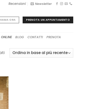
Recensioni
Newsletter
PRENOTA UN APPUNTAMENTO
HIAMA ORA
 ONLINE
BLOG
CONTATTI
PRENOTA
Ordina
ati
in
base
al
più
recente
GI
A
I
I