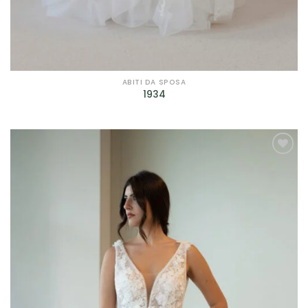
Filtra per Scollatura
Filtra per Manica
Filtra per Manica
ABITI DA SPOSA
1934
Filtra per Tessuto
Filtra per Tessuto
AGGIUNGI
Filtra per Marca
ALLA TUA
LISTA DEI
Bagatelle
(9)
DESIDERI
Cleofe Finati
(12)
Dalin - Italian Atelier
(4)
David Fielden
(3)