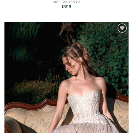
Petrelli
(4)
ABITI DA SPOSA
1898
Rembo Styling
(2)
Ronald Joyce
(1)
Rosa Clarà
(7)
AGGIUNGI
ALLA TUA
Scribano
(29)
LISTA DEI
DESIDERI
Sonia Pena
(12)
Sposa Curvy
(2)
Valentini Spose
(10)
Jarice
(14)
Sima Couture
(2)
Prodotto genere