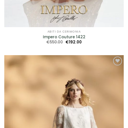
ABITI DA CERIMONIA
Impero Couture 1422
Il
Il
€
550.00
€
192.00
prezzo
prezzo
originale
attuale
era:
è:
€550.00.
€192.00.
AGGIUNGI
ALLA TUA
LISTA DEI
DESIDERI