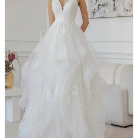
romantic
(75)
Scegli il tuo Stile
A line
(6)
colonna
(2)
corto
(1)
principessa
(46)
scivolato
(29)
sirena
(26)
tuta
(2)
Filtra per Scollatura