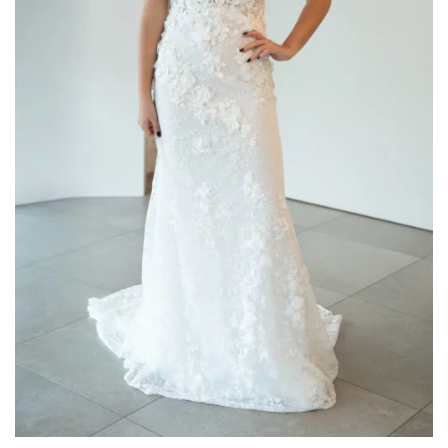
Donatella Gallo
(2)
Elisabetta Polignano
(4)
Enzo Romano
(5)
Gaggioli Sposi
(50)
Impero Couture
(18)
Jolies by Nicole Milano
(2)
Maestri - Allure
(17)
Magnani
(1)
Mori Lee
(4)
Musani
(10)
Nicole
(1)