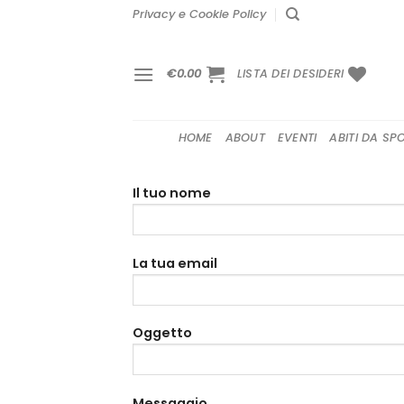
Salta
Privacy e Cookie Policy
ai
contenuti
€
0.00
LISTA DEI DESIDERI
HOME
ABOUT
EVENTI
ABITI DA SP
Il tuo nome
La tua email
Oggetto
Messaggio