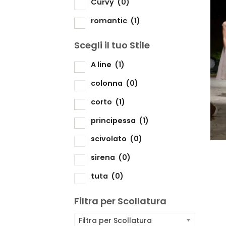
Curvy
(0)
romantic
(1)
Scegli il tuo Stile
Sc
A line
(1)
colonna
(0)
corto
(1)
principessa
(1)
scivolato
(0)
sirena
(0)
tuta
(0)
Filtra per Scollatura
Filtra per Scollatura