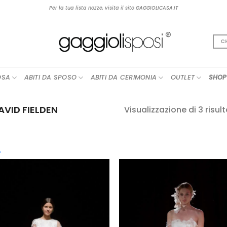
Per la tua lista nozze, visita il sito GAGGIOLICASA.IT
C
OSA
ABITI DA SPOSO
ABITI DA CERIMONIA
OUTLET
SHOP
VID FIELDEN
Visualizzazione di 3 risult
cegli la Categoria
AGGIUNGI
AGGIUN
boho
(12)
ALLA TUA
ALLA TU
LISTA DEI
LISTA DE
contemporary
(25)
DESIDERI
DESIDER