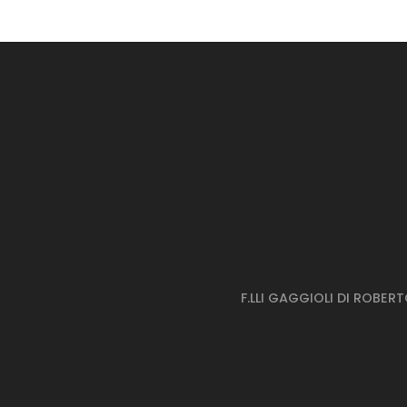
P
P
F.LLI GAGGIOLI DI ROBER