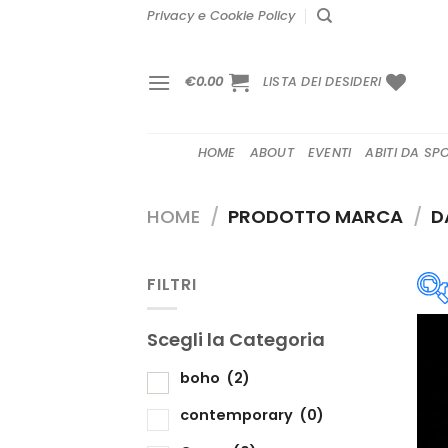
Salta
Privacy e Cookie Policy
ai
contenuti
€
0.00
LISTA DEI DESIDERI
HOME
ABOUT
EVENTI
ABITI DA SP
HOME
/
PRODOTTO MARCA
/
DA
FILTRI
Scegli la Categoria
S
boho
(2)
contemporary
(0)