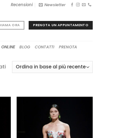
Recensioni
Newsletter
PRENOTA UN APPUNTAMENTO
HIAMA ORA
 ONLINE
BLOG
CONTATTI
PRENOTA
Ordina
ati
in
base
al
più
recente
GI
AGGIUNGI
A
ALLA TUA
I
LISTA DEI
I
DESIDERI