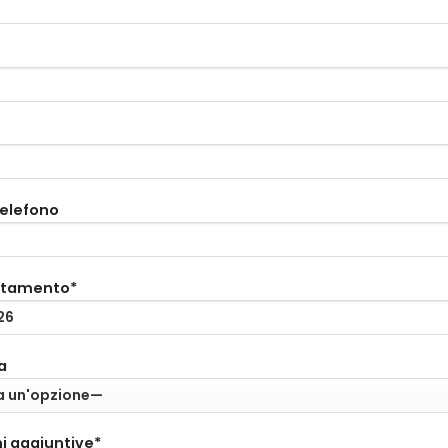
telefono
ntamento*
a
i aggiuntive*