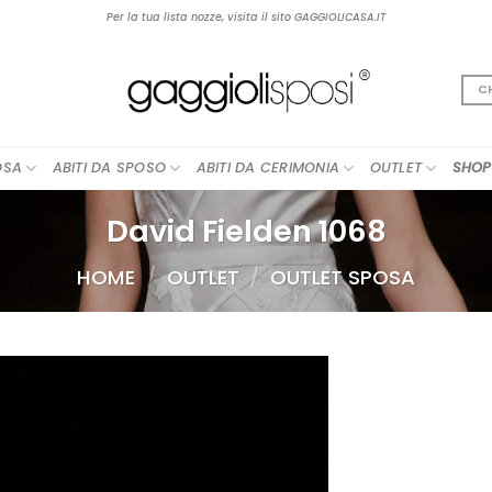
Per la tua lista nozze, visita il sito GAGGIOLICASA.IT
C
OSA
ABITI DA SPOSO
ABITI DA CERIMONIA
OUTLET
SHOP
David Fielden 1068
HOME
/
OUTLET
/
OUTLET SPOSA
AGGIUNGI
ALLA TUA
LISTA DEI