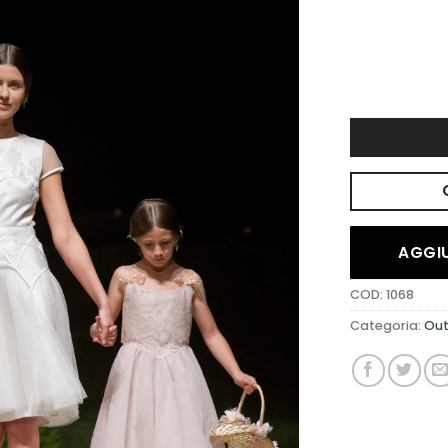
DESIDERI
AGGIU
COD:
1068
Categoria:
Out