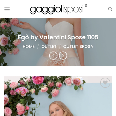
Salta
ai
contenuti
Egò by Valentini Spose 1105
HOME
/
OUTLET
/
OUTLET SPOSA
AGGIUNGI
ALLA TUA
LISTA DEI
DESIDERI