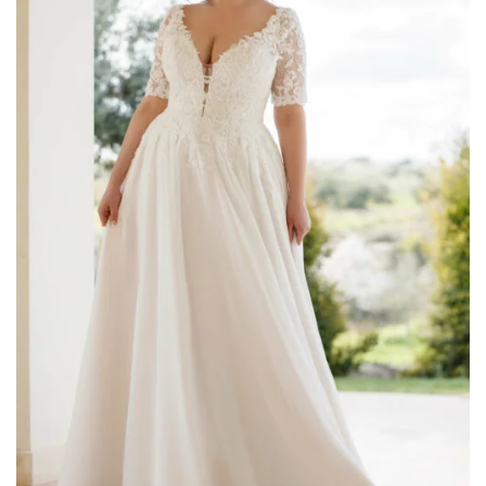
romantic
(75)
Scegli il tuo Stile
A line
(6)
colonna
(2)
corto
(1)
principessa
(46)
scivolato
(29)
sirena
(26)
tuta
(2)
Filtra per Scollatura