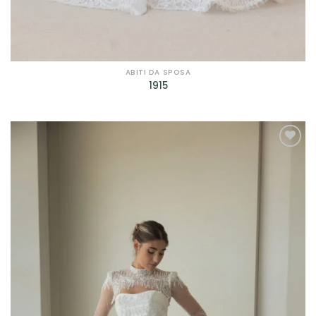
ABITI DA SPOSA
1915
AGGIUNGI
ALLA TUA
LISTA DEI
DESIDERI