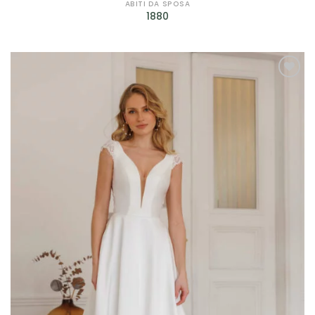
Petrelli
(4)
ABITI DA SPOSA
1880
Rembo Styling
(2)
Ronald Joyce
(1)
Rosa Clarà
(7)
AGGIUNGI
ALLA TUA
Scribano
(29)
LISTA DEI
DESIDERI
Sonia Pena
(12)
Sposa Curvy
(2)
Valentini Spose
(10)
Jarice
(14)
Sima Couture
(2)
Prodotto genere