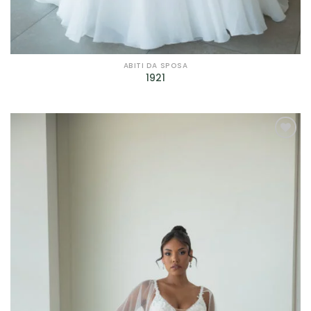
ABITI DA SPOSA
1921
AGGIUNGI
ALLA TUA
LISTA DEI
DESIDERI