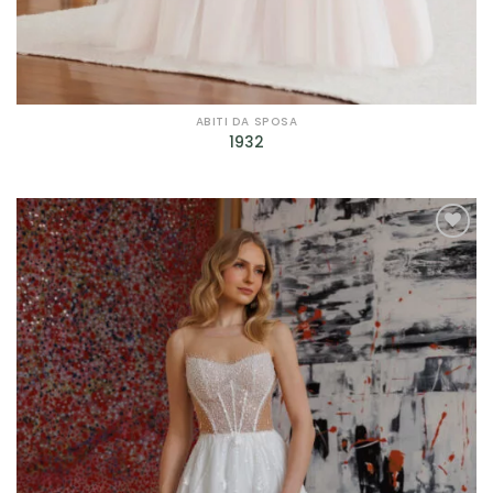
ABITI DA SPOSA
1932
AGGIUNGI
ALLA TUA
LISTA DEI
DESIDERI