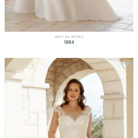
Filtra per Scollatura
Filtra per Manica
Filtra per Manica
ABITI DA SPOSA
1884
Filtra per Tessuto
Filtra per Tessuto
AGGIUNGI
Filtra per Marca
ALLA TUA
LISTA DEI
Bagatelle
(9)
DESIDERI
Cleofe Finati
(12)
Dalin - Italian Atelier
(4)
David Fielden
(3)