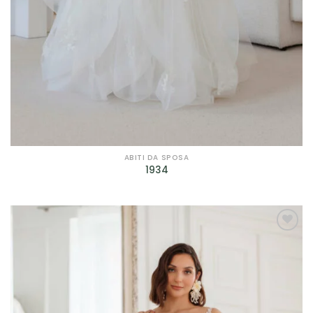
ABITI DA SPOSA
1934
AGGIUNGI
ALLA TUA
LISTA DEI
DESIDERI