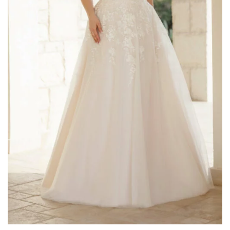
Donatella Gallo
(2)
Elisabetta Polignano
(4)
Enzo Romano
(5)
Gaggioli Sposi
(50)
Impero Couture
(18)
Jolies by Nicole Milano
(2)
Maestri - Allure
(17)
Magnani
(1)
Mori Lee
(4)
Musani
(10)
Nicole
(1)