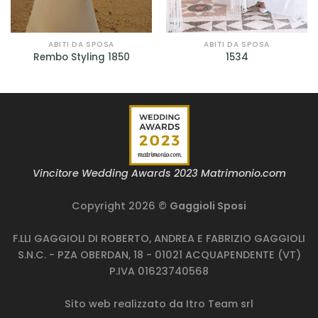
ABITI DA SPOSA
ABITI DA SPOSA
Rembo Styling 1850
1534
Vincitore Wedding Awards 2023 Matrimonio.com
Copyright 2026 ©
Gaggioli Sposi
F.LLI GAGGIOLI DI ROBERTO, ANDREA E FABRIZIO GAGGIOLI
S.N.C. - PZA OBERDAN, 18 - 01021 ACQUAPENDENTE (VT)
P.IVA 01623740568
Sito web realizzato da
Itro Team srl