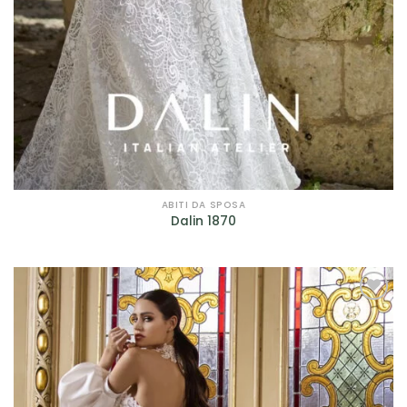
ABITI DA SPOSA
Dalin 1870
AGGIUNGI
ALLA TUA
LISTA DEI
DESIDERI