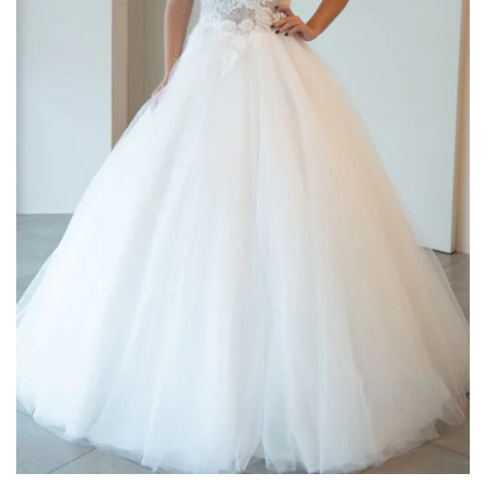
Donatella Gallo
(2)
Elisabetta Polignano
(4)
Enzo Romano
(5)
Gaggioli Sposi
(50)
Impero Couture
(18)
Jolies by Nicole Milano
(2)
Maestri - Allure
(17)
Magnani
(1)
Mori Lee
(4)
Musani
(10)
Nicole
(1)