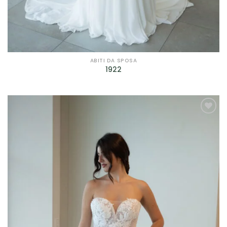
Filtra per Scollatura
Filtra per Manica
Filtra per Manica
ABITI DA SPOSA
1922
Filtra per Tessuto
Filtra per Tessuto
AGGIUNGI
Filtra per Marca
ALLA TUA
LISTA DEI
Bagatelle
(9)
DESIDERI
Cleofe Finati
(12)
Dalin - Italian Atelier
(4)
David Fielden
(3)