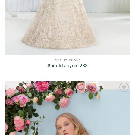
OUTLET SPOSA
Ronald Joyce 1288
AGGIUNGI
ALLA TUA
LISTA DEI
DESIDERI