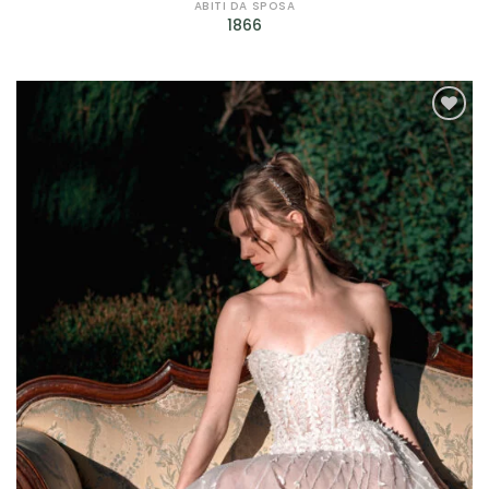
Petrelli
(4)
ABITI DA SPOSA
1866
Rembo Styling
(2)
Ronald Joyce
(1)
Rosa Clarà
(7)
AGGIUNGI
ALLA TUA
Scribano
(29)
LISTA DEI
DESIDERI
Sonia Pena
(12)
Sposa Curvy
(2)
Valentini Spose
(10)
Jarice
(14)
Sima Couture
(2)
Prodotto genere