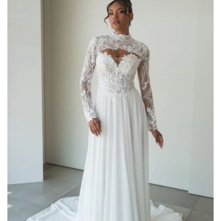
romantic
(75)
Scegli il tuo Stile
A line
(6)
colonna
(2)
corto
(1)
principessa
(46)
scivolato
(29)
sirena
(26)
tuta
(2)
Filtra per Scollatura