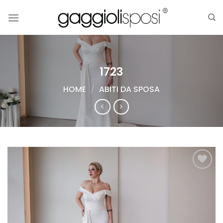
Salta
ai
contenuti
1723
HOME
/
ABITI DA SPOSA
AGGIUNGI
ALLA TUA
LISTA DEI
DESIDERI