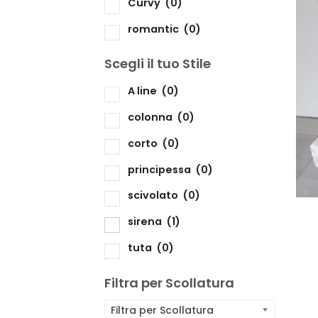
Curvy
(0)
romantic
(0)
Scegli il tuo Stile
Sc
A line
(0)
colonna
(0)
corto
(0)
principessa
(0)
scivolato
(0)
sirena
(1)
tuta
(0)
Filtra per Scollatura
Filtra per Scollatura