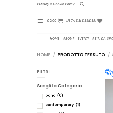
Salta
Privacy e Cookie Policy
ai
contenuti
€
0.00
LISTA DEI DESIDERI
HOME
ABOUT
EVENTI
ABITI DA SP
HOME
/
PRODOTTO TESSUTO
/
FILTRI
Scegli la Categoria
S
boho
(0)
contemporary
(1)