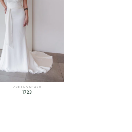
Curvy
(9)
romantic
(75)
egli il tuo Stile
A line
(6)
colonna
(2)
corto
(1)
principessa
(46)
ABITI DA SPOSA
1723
scivolato
(29)
sirena
(26)
tuta
(2)