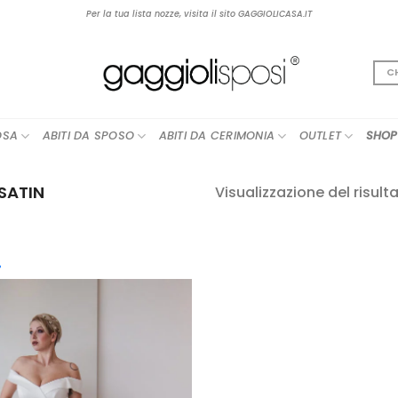
Per la tua lista nozze, visita il sito GAGGIOLICASA.IT
C
OSA
ABITI DA SPOSO
ABITI DA CERIMONIA
OUTLET
SHOP
SATIN
Visualizzazione del risult
cegli la Categoria
AGGIUNGI
boho
(12)
ALLA TUA
LISTA DEI
contemporary
(25)
DESIDERI