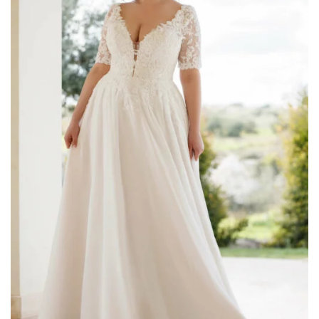
romantic
(75)
Scegli il tuo Stile
A line
(6)
colonna
(2)
corto
(1)
principessa
(46)
scivolato
(29)
sirena
(26)
tuta
(2)
Filtra per Scollatura