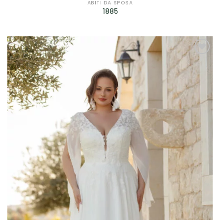
Petrelli
(4)
ABITI DA SPOSA
1885
Rembo Styling
(2)
Ronald Joyce
(1)
Rosa Clarà
(7)
AGGIUNGI
ALLA TUA
Scribano
(29)
LISTA DEI
DESIDERI
Sonia Pena
(12)
Sposa Curvy
(2)
Valentini Spose
(10)
Jarice
(14)
Sima Couture
(2)
Prodotto genere