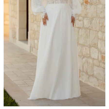
Donatella Gallo
(2)
Elisabetta Polignano
(4)
Enzo Romano
(5)
Gaggioli Sposi
(50)
Impero Couture
(18)
Jolies by Nicole Milano
(2)
Maestri - Allure
(17)
Magnani
(1)
Mori Lee
(4)
Musani
(10)
Nicole
(1)