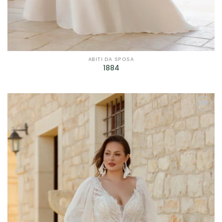
Filtra per Scollatura
Filtra per Manica
Filtra per Manica
ABITI DA SPOSA
1884
Filtra per Tessuto
Filtra per Tessuto
AGGIUNGI
Filtra per Marca
ALLA TUA
LISTA DEI
Bagatelle
(9)
DESIDERI
Cleofe Finati
(12)
Dalin - Italian Atelier
(4)
David Fielden
(3)