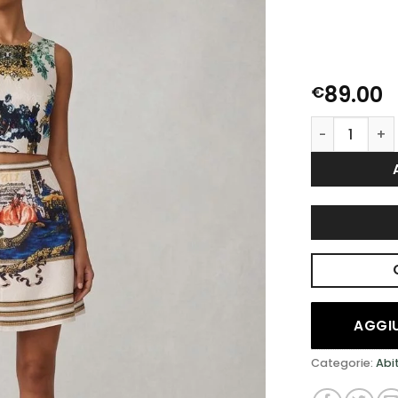
DESIDERI
89.00
€
1059 quantit
AGGIU
Categorie:
Abi