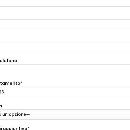
telefono
ntamento*
a
i aggiuntive*