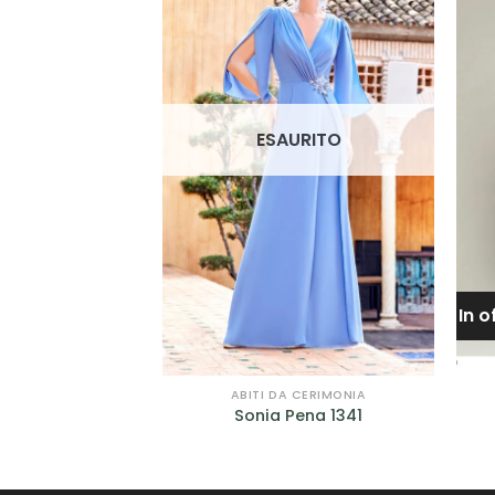
ALLA TUA
ALLA TUA
LISTA DEI
LISTA DEI
DESIDERI
DESIDERI
ESAURITO
In o
 CERIMONIA
ABITI DA CERIMONIA
uture 1343
Sonia Pena 1341