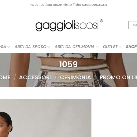
Per la tua lista nozze, visita il sito GAGGIOLICASA.IT
C
OSA
ABITI DA SPOSO
ABITI DA CERIMONIA
OUTLET
SHOP
1059
OME
/
ACCESSORI
/
CERIMONIA
/
PROMO ON LI
AGGIUNGI
ALLA TUA
LISTA DEI