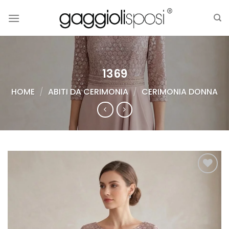
Salta
ai
contenuti
1369
HOME
/
ABITI DA CERIMONIA
/
CERIMONIA DONNA
AGGIUNGI
ALLA TUA
LISTA DEI
DESIDERI