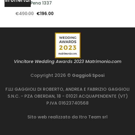
In offerta!
Sonia Pena 1337
Il
Il
€
490.00
€
196.00
o
prezzo
prezzo
le
originale
attuale
era:
è:
00.
€490.00.
€196.00.
Vincitore Wedding Awards 2023 Matrimonio.com
Copyright 2026 ©
Gaggioli Sposi
F.LLI GAGGIOLI DI ROBERTO, ANDREA E FABRIZIO GAGGIOLI
S.N.C. - PZA OBERDAN, 18 - 01021 ACQUAPENDENTE (VT)
P.IVA 01623740568
Sito web realizzato da
Itro Team srl