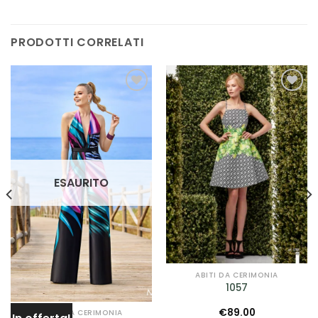
PRODOTTI CORRELATI
AGGIUNGI
AGGIUNGI
ALLA TUA
ALLA TUA
LISTA DEI
LISTA DEI
DESIDERI
DESIDERI
ESAURITO
ABITI DA CERIMONIA
1057
€
89.00
ABITI DA CERIMONIA