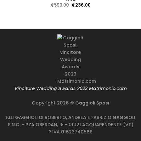
Il
Il
€
590.00
€
236.00
prezzo
prezzo
originale
attuale
era:
è:
€590.00.
€236.00.
Vincitore Wedding Awards 2023 Matrimonio.com
Copyright 2026 ©
Gaggioli Sposi
F.LLI GAGGIOLI DI ROBERTO, ANDREA E FABRIZIO GAGGIOLI
S.N.C. - PZA OBERDAN, 18 - 01021 ACQUAPENDENTE (VT)
P.IVA 01623740568