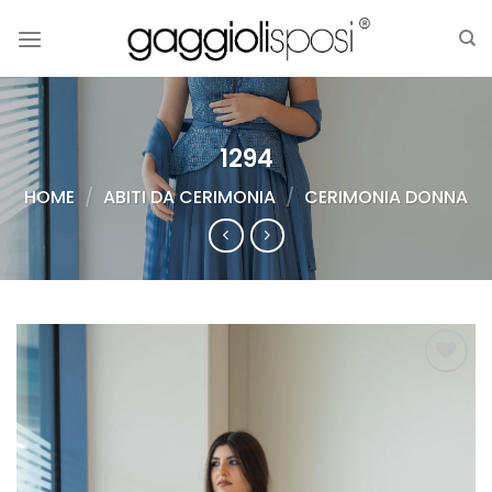
Salta
ai
contenuti
1294
HOME
/
ABITI DA CERIMONIA
/
CERIMONIA DONNA
AGGIUNGI
ALLA TUA
LISTA DEI
DESIDERI