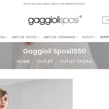
Per la tua lista nozze, visita il sito GAGGIOLICASA.IT
C
OSA
ABITI DA SPOSO
ABITI DA CERIMONIA
OUTLET
SHOP
Gaggioli Sposi1550
HOME
/
OUTLET
/
OUTLET SPOSA
AGGIUNGI
ALLA TUA
LISTA DEI