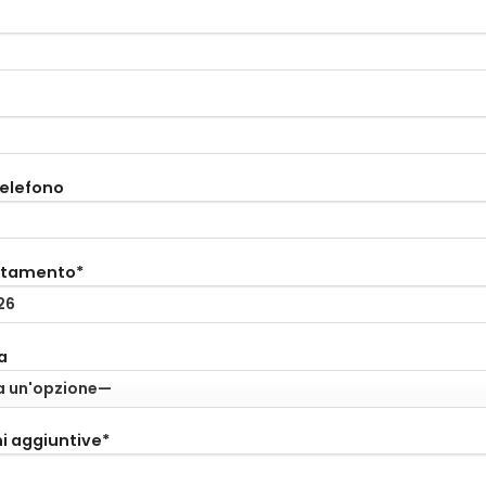
telefono
ntamento*
a
i aggiuntive*