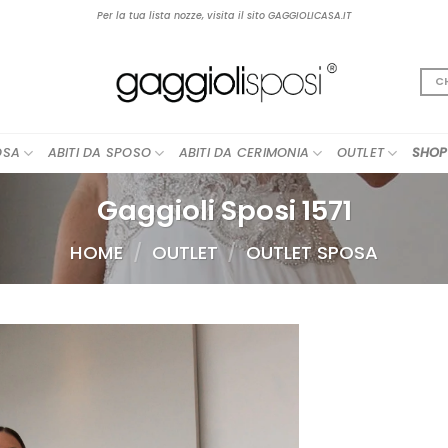
Per la tua lista nozze, visita il sito GAGGIOLICASA.IT
C
OSA
ABITI DA SPOSO
ABITI DA CERIMONIA
OUTLET
SHOP
Gaggioli Sposi 1571
HOME
/
OUTLET
/
OUTLET SPOSA
AGGIUNGI
ALLA TUA
LISTA DEI