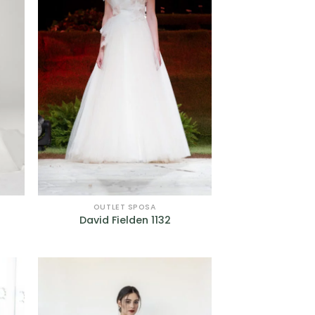
OUTLET SPOSA
David Fielden 1132
GI
AGGIUNGI
A
ALLA TUA