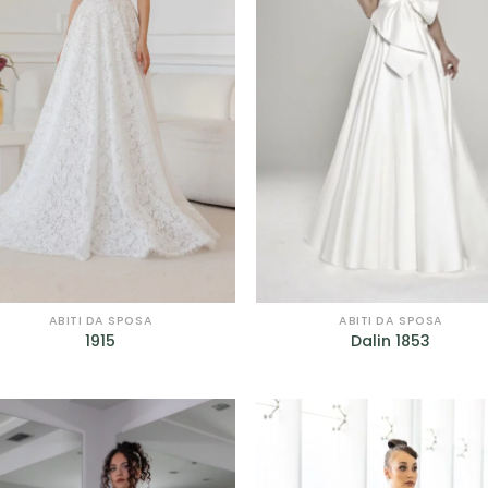
Curvy
(9)
romantic
(75)
egli il tuo Stile
A line
(6)
colonna
(2)
corto
(1)
principessa
(46)
ABITI DA SPOSA
ABITI DA SPOSA
1915
Dalin 1853
scivolato
(29)
sirena
(26)
tuta
(2)
AGGIUNGI
AGGIUN
ALLA TUA
ALLA TU