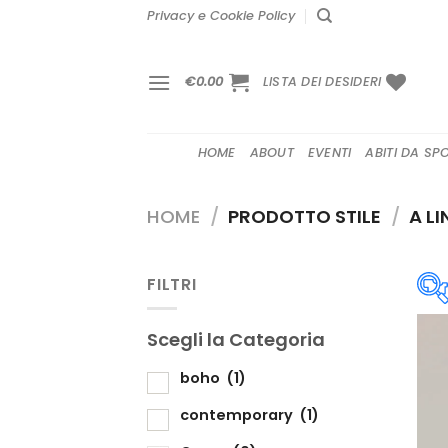
Salta
Privacy e Cookie Policy
ai
contenuti
€
0.00
LISTA DEI DESIDERI
HOME
ABOUT
EVENTI
ABITI DA SP
HOME
/
PRODOTTO STILE
/
A LI
FILTRI
Scegli la Categoria
S
boho
(1)
contemporary
(1)