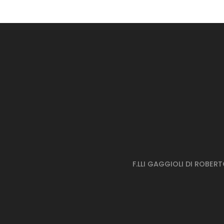
P
P
F.LLI GAGGIOLI DI ROBER