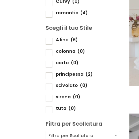
Curvy
(0)
romantic
(4)
Scegli il tuo Stile
Sc
A line
(6)
colonna
(0)
corto
(0)
principessa
(2)
scivolato
(0)
sirena
(0)
tuta
(0)
Filtra per Scollatura
Filtra per Scollatura