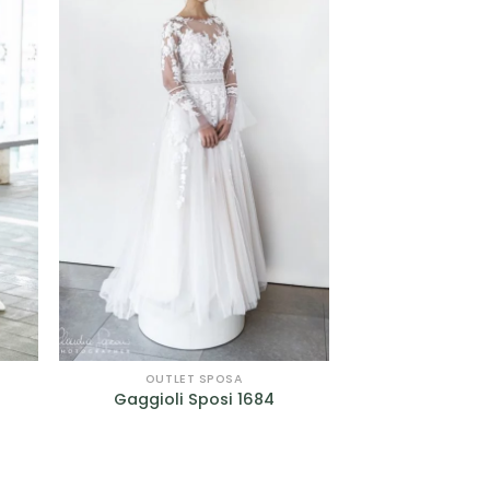
I
LISTA DEI
I
DESIDERI
OUTLET SPOSA
Gaggioli Sposi 1684