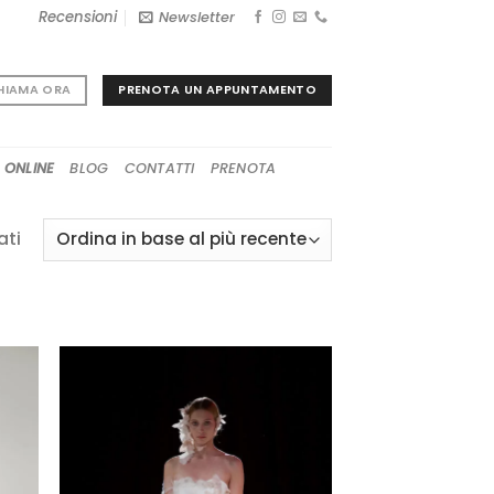
Recensioni
Newsletter
PRENOTA UN APPUNTAMENTO
HIAMA ORA
 ONLINE
BLOG
CONTATTI
PRENOTA
Ordina
ati
in
base
al
più
recente
GI
AGGIUNGI
A
ALLA TUA
I
LISTA DEI
I
DESIDERI