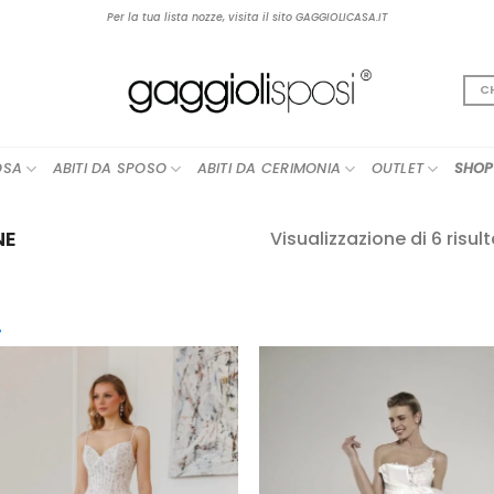
Per la tua lista nozze, visita il sito GAGGIOLICASA.IT
C
OSA
ABITI DA SPOSO
ABITI DA CERIMONIA
OUTLET
SHOP
NE
Visualizzazione di 6 risult
cegli la Categoria
AGGIUNGI
AGGIUN
boho
(12)
ALLA TUA
ALLA TU
LISTA DEI
LISTA DE
contemporary
(25)
DESIDERI
DESIDER