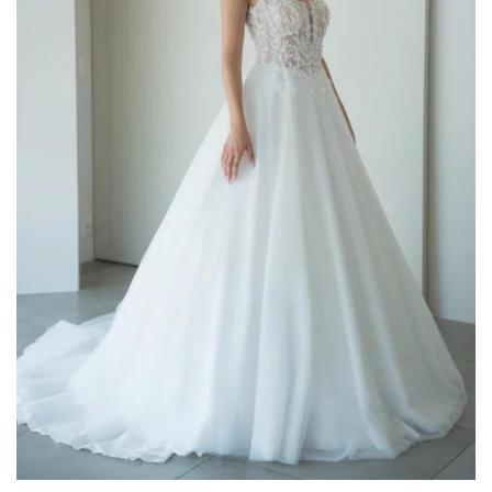
Donatella Gallo
(2)
Elisabetta Polignano
(4)
Enzo Romano
(5)
Gaggioli Sposi
(50)
Impero Couture
(18)
Jolies by Nicole Milano
(2)
Maestri - Allure
(17)
Magnani
(1)
Mori Lee
(4)
Musani
(10)
Nicole
(1)