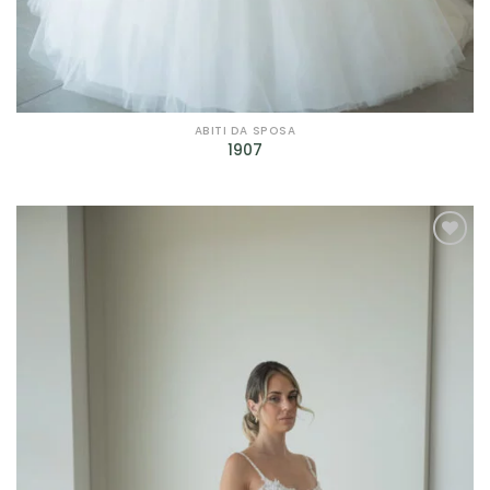
Filtra per Scollatura
Filtra per Manica
Filtra per Manica
ABITI DA SPOSA
1907
Filtra per Tessuto
Filtra per Tessuto
AGGIUNGI
Filtra per Marca
ALLA TUA
LISTA DEI
Bagatelle
(9)
DESIDERI
Cleofe Finati
(12)
Dalin - Italian Atelier
(4)
David Fielden
(3)