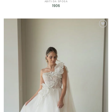
Petrelli
(4)
ABITI DA SPOSA
1906
Rembo Styling
(2)
Ronald Joyce
(1)
Rosa Clarà
(7)
AGGIUNGI
ALLA TUA
Scribano
(29)
LISTA DEI
DESIDERI
Sonia Pena
(12)
Sposa Curvy
(2)
Valentini Spose
(10)
Jarice
(14)
Sima Couture
(2)
Prodotto genere