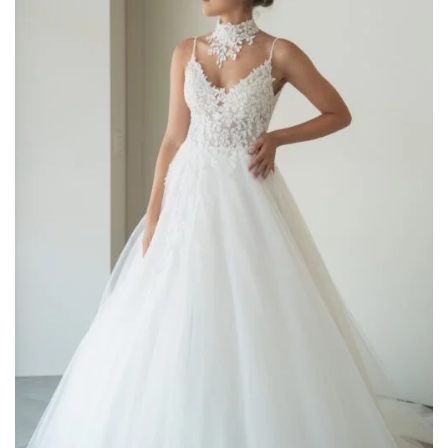
romantic
(75)
Scegli il tuo Stile
A line
(6)
colonna
(2)
corto
(1)
principessa
(46)
scivolato
(29)
sirena
(26)
tuta
(2)
Filtra per Scollatura