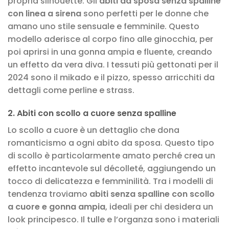
propria silhouette. Gli
abiti da sposa senza spalline
con linea a sirena
sono perfetti per le donne che
amano uno stile sensuale e femminile. Questo
modello aderisce al corpo fino alle ginocchia, per
poi aprirsi in una gonna ampia e fluente, creando
un effetto da vera diva. I tessuti più gettonati per il
2024 sono il mikado e il pizzo, spesso arricchiti da
dettagli come perline e strass.
2. Abiti con scollo a cuore senza spalline
Lo scollo a cuore è un dettaglio che dona
romanticismo a ogni abito da sposa. Questo tipo
di scollo è particolarmente amato perché crea un
effetto incantevole sul décolleté, aggiungendo un
tocco di delicatezza e femminilità. Tra i modelli di
tendenza troviamo
abiti senza spalline con scollo
a cuore e gonna ampia
, ideali per chi desidera un
look principesco. Il tulle e l’organza sono i materiali