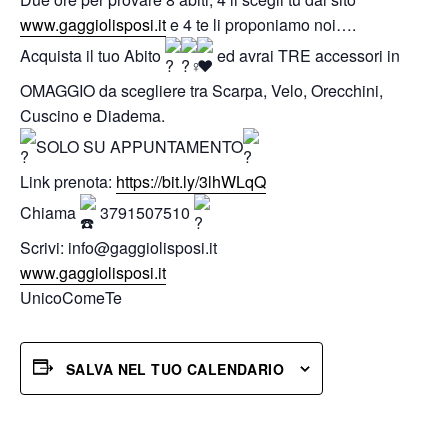
www.gaggiolisposi.it
e 4 te li proponiamo noi….
Acquista il tuo Abito
ed avrai TRE accessori in
OMAGGIO da scegliere tra Scarpa, Velo, Orecchini,
Cuscino e Diadema.
SOLO SU APPUNTAMENTO
Link prenota:
https://bit.ly/3lhWLqQ
Chiama
3791507510
Scrivi: info@gaggiolisposi.it
www.gaggiolisposi.it
UnicoComeTe
SALVA NEL TUO CALENDARIO