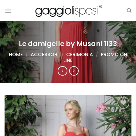
Salta
ai
contenuti
Le damigelle by Musani 1133
HOME
/
ACCESSORI
/
CERIMONIA
/
PROMO ON
LINE
AGGIUNGI
ALLA TUA
LISTA DEI