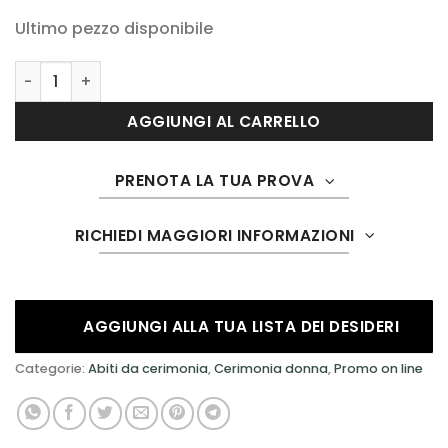
prezzo
prezzo
Ultimo pezzo disponibile
originale
attuale
era:
è:
Le damigelle by Musani 1133 quantità
€360.00.
€144.00.
AGGIUNGI AL CARRELLO
PRENOTA LA TUA PROVA
RICHIEDI MAGGIORI INFORMAZIONI
AGGIUNGI ALLA TUA LISTA DEI DESIDERI
Categorie:
Abiti da cerimonia
,
Cerimonia donna
,
Promo on line