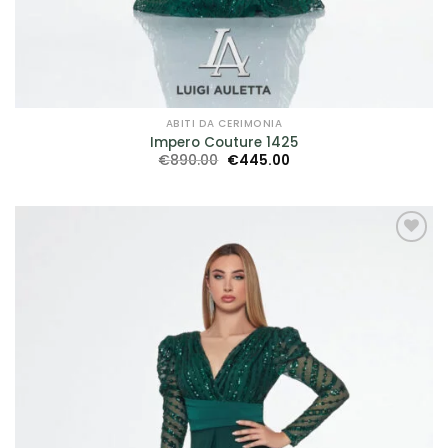
ABITI DA CERIMONIA
Impero Couture 1425
Il
Il
€
890.00
€
445.00
prezzo
prezzo
originale
attuale
era:
è:
€890.00.
€445.00.
AGGIUNGI
ALLA TUA
LISTA DEI
DESIDERI