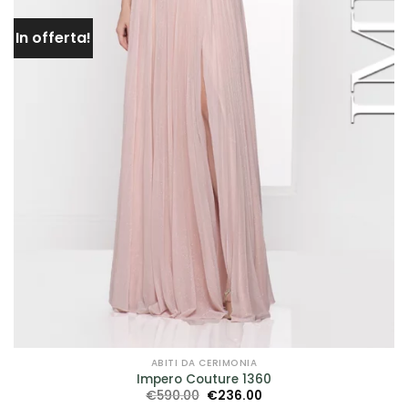
In offerta!
ABITI DA CERIMONIA
Impero Couture 1360
Il
Il
€
590.00
€
236.00
prezzo
prezzo