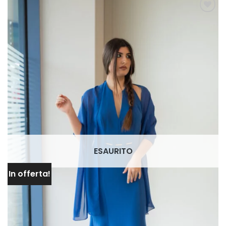
AGGIUNGI
ALLA TUA
LISTA DEI
DESIDERI
ESAURITO
In offerta!