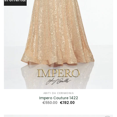
ABITI DA CERIMONIA
Impero Couture 1422
Il
Il
€
550.00
€
192.00
prezzo
prezzo
originale
attuale
era:
è:
€550.00.
€192.00.