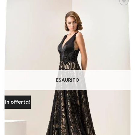
AGGIUNGI
ALLA TUA
LISTA DEI
DESIDERI
ESAURITO
In offerta!