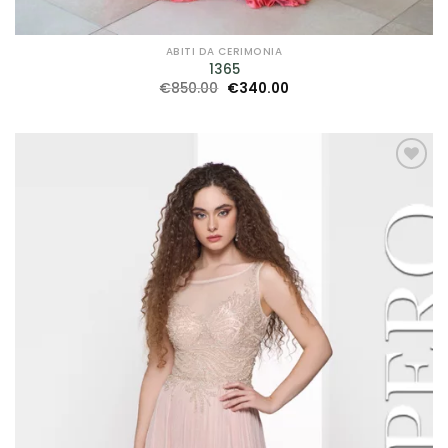
ABITI DA CERIMONIA
1365
Il
Il
€
850.00
€
340.00
prezzo
prezzo
originale
attuale
era:
è:
€850.00.
€340.00.
AGGIUNGI
ALLA TUA
LISTA DEI
DESIDERI