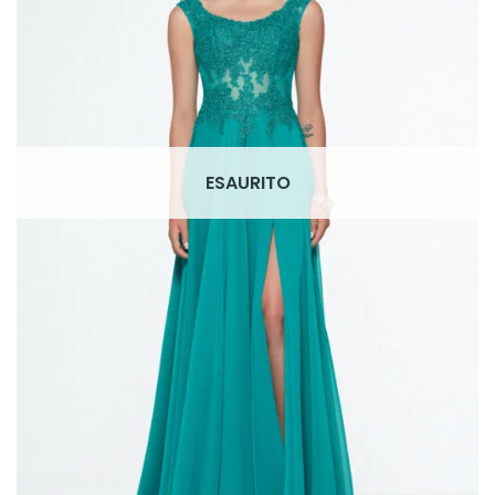
romantic
(75)
Scegli il tuo Stile
A line
(6)
ESAURITO
colonna
(2)
corto
(1)
principessa
(46)
scivolato
(29)
sirena
(26)
tuta
(2)
Filtra per Scollatura