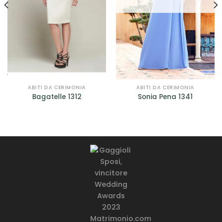
ABITI DA CERIMONIA
ABITI DA CERIMONIA
Bagatelle 1312
Sonia Pena 1341
o
le
00.