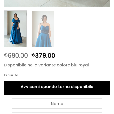
Il
Il
690.00
379.00
€
€
prezzo
prezzo
Disponibile nella variante colore blu royal
originale
attuale
era:
è:
Esaurito
€690.00.
€379.00.
Avvisami quando torna disponibile