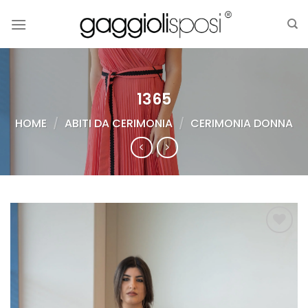
Salta
ai
contenuti
1365
HOME
/
ABITI DA CERIMONIA
/
CERIMONIA DONNA
AGGIUNGI
ALLA TUA
LISTA DEI
DESIDERI