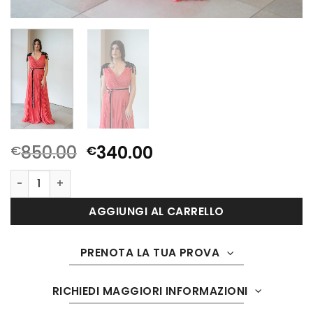
Il
Il
850.00
340.00
€
€
prezzo
prezzo
1365 quantità
originale
attuale
era:
è:
AGGIUNGI AL CARRELLO
€850.00.
€340.00.
PRENOTA LA TUA PROVA
RICHIEDI MAGGIORI INFORMAZIONI