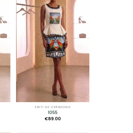
A
ALLA TUA
I
LISTA DEI
I
DESIDERI
ABITI DA CERIMONIA
1055
€
89.00