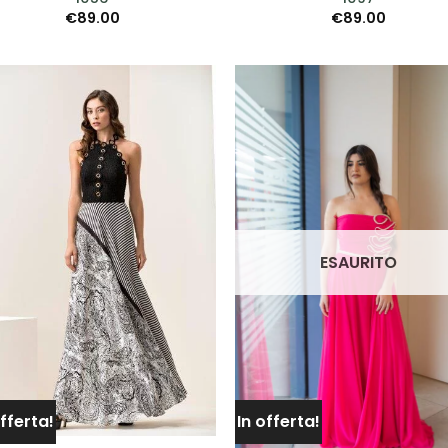
€
89.00
€
89.00
Petrelli
(4)
Rembo Styling
(2)
Ronald Joyce
(1)
AGGIUNGI
AGGIUN
ALLA TUA
ALLA TU
Rosa Clarà
(7)
LISTA DEI
LISTA DE
DESIDERI
DESIDER
Scribano
(29)
Sonia Pena
(12)
ESAURITO
Sposa Curvy
(2)
Valentini Spose
(10)
Jarice
(14)
Sima Couture
(2)
offerta!
In offerta!