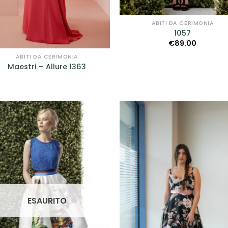
ABITI DA CERIMONIA
1057
€
89.00
ABITI DA CERIMONIA
Maestri – Allure 1363
AGGIUNGI
AGGIUN
ALLA TUA
ALLA TU
LISTA DEI
LISTA DE
DESIDERI
DESIDER
ESAURITO