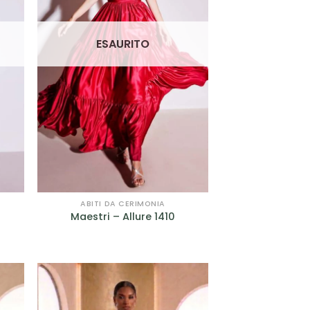
ESAURITO
ABITI DA CERIMONIA
Maestri – Allure 1410
zzo
uale
7.00.
GI
AGGIUNGI