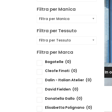
F
Filtra per Manica
F
Filtra per Manica
F
Filtra per Tessuto
Filtra per Tessuto
F
Filtra per Marca
Bagatelle
(0)
F
Cleofe Finati
(0)
In 
Dalin - Italian Atelier
(0)
David Fielden
(0)
Donatella Gallo
(0)
Elisabetta Polignano
(0)