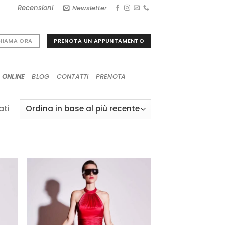
Recensioni
Newsletter
PRENOTA UN APPUNTAMENTO
HIAMA ORA
 ONLINE
BLOG
CONTATTI
PRENOTA
Ordina
ati
in
base
al
più
recente
GI
AGGIUNGI
A
ALLA TUA
I
LISTA DEI
I
DESIDERI