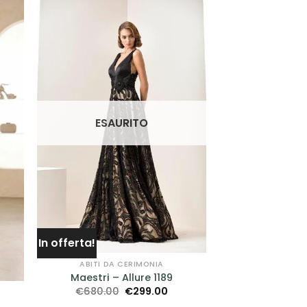
GI
AGGIUNGI
A
ALLA TUA
I
LISTA DEI
I
DESIDERI
ESAURITO
In offerta!
ABITI DA CERIMONIA
Maestri – Allure 1189
Il
Il
€
680.00
€
299.00
prezzo
prezzo