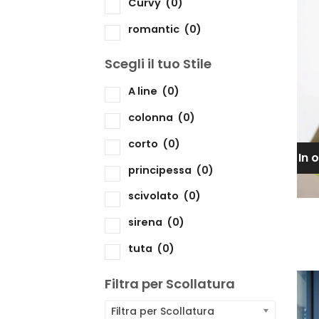
Curvy
(0)
romantic
(0)
Scegli il tuo Stile
Sc
A line
(0)
colonna
(0)
corto
(0)
In 
principessa
(0)
scivolato
(0)
sirena
(0)
tuta
(0)
Filtra per Scollatura
Filtra per Scollatura