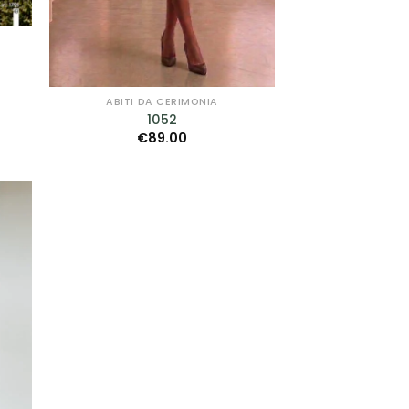
ABITI DA CERIMONIA
1052
€
89.00
GI
A
I
I