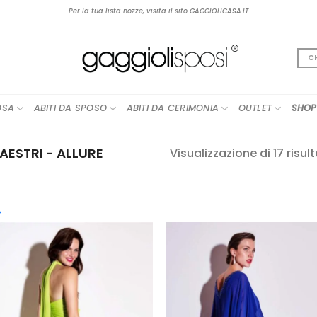
Per la tua lista nozze, visita il sito GAGGIOLICASA.IT
C
OSA
ABITI DA SPOSO
ABITI DA CERIMONIA
OUTLET
SHOP
ESTRI - ALLURE
Visualizzazione di 17 risult
cegli la Categoria
AGGIUNGI
AGGIUN
boho
(12)
ALLA TUA
ALLA TU
LISTA DEI
LISTA DE
contemporary
(25)
DESIDERI
DESIDER