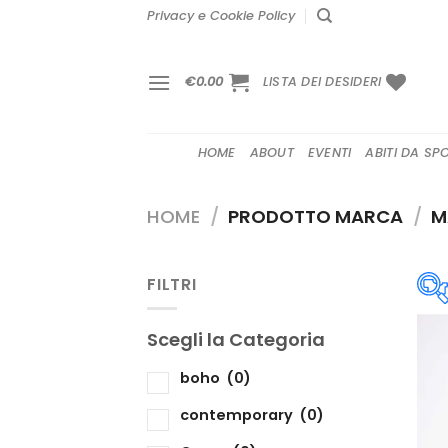
Salta
Privacy e Cookie Policy
ai
contenuti
€
0.00
LISTA DEI DESIDERI
HOME
ABOUT
EVENTI
ABITI DA SP
HOME
/
PRODOTTO MARCA
/
MA
FILTRI
Scegli la Categoria
S
boho
(0)
contemporary
(0)