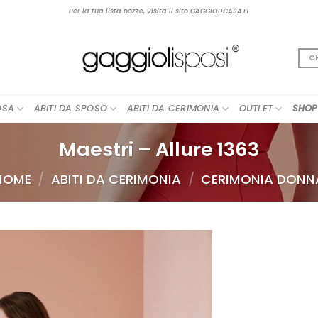
Per la tua lista nozze, visita il sito GAGGIOLICASA.IT
C
OSA
ABITI DA SPOSO
ABITI DA CERIMONIA
OUTLET
SHOP
Maestri – Allure 1363
HOME
/
ABITI DA CERIMONIA
/
CERIMONIA DONN
AGGIUNGI
ALLA TUA
LISTA DEI