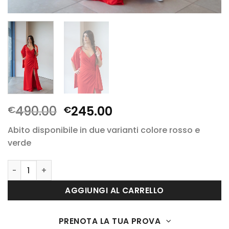
Il
Il
490.00
245.00
€
€
prezzo
prezzo
Abito disponibile in due varianti colore rosso e
originale
attuale
verde
era:
è:
€490.00.
€245.00.
1366 quantità
AGGIUNGI AL CARRELLO
PRENOTA LA TUA PROVA