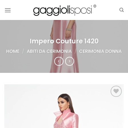
Salta
ai
contenuti
Impero Couture 1420
HOME
/
ABITI DA CERIMONIA
/
CERIMONIA DONNA
AGGIUNGI
ALLA TUA
LISTA DEI
DESIDERI