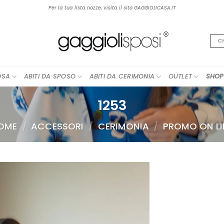
Per la tua lista nozze, visita il sito GAGGIOLICASA.IT
C
OSA
ABITI DA SPOSO
ABITI DA CERIMONIA
OUTLET
SHOP
1253
OME
/
ACCESSORI
/
CERIMONIA
/
PROMO ON LI
AGGIUNGI
ALLA TUA
LISTA DEI