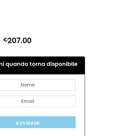
Il
Il
207.00
€
prezzo
prezzo
originale
attuale
era:
è:
i quando torna disponibile
€690.00.
€207.00.
AVVISAMI