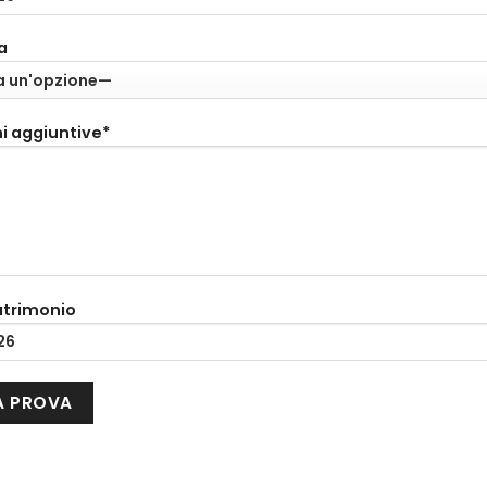
a
i aggiuntive*
atrimonio