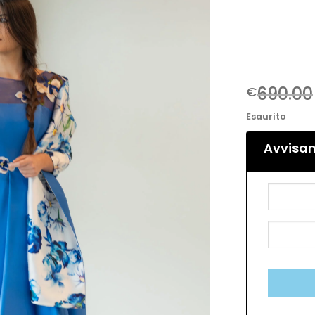
DESIDERI
690.00
€
Esaurito
Avvisam