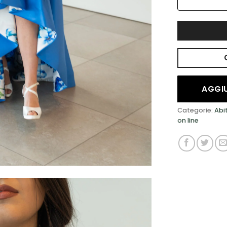
AGGIU
Categorie:
Abi
on line