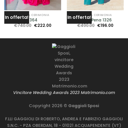
ABITI DA CERIMONIA
ABITI DA CERIMONIA
In offerta!
In offerta!
1364
Sonia Pena 1326
Il
Il
Il
Il
€
740.00
€
222.00
€
490.00
€
196.00
o
prezzo
prezzo
prezzo
prezzo
le
originale
attuale
originale
attual
era:
è:
era:
è:
00.
€740.00.
€222.00.
€490.00.
€196.00
Vincitore Wedding Awards 2023 Matrimonio.com
Copyright 2026 ©
Gaggioli Sposi
F.LLI GAGGIOLI DI ROBERTO, ANDREA E FABRIZIO GAGGIOLI
S.N.C. - PZA OBERDAN, 18 - 01021 ACQUAPENDENTE (VT)