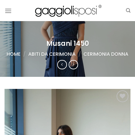
Salta
ai
contenuti
Musani 1450
HOME
/
ABITI DA CERIMONIA
/
CERIMONIA DONNA
AGGIUNGI
ALLA TUA
LISTA DEI
DESIDERI