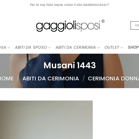
Per la tua lista nozze, visita il sito GAGGIOLICASA.IT
C
OSA
ABITI DA SPOSO
ABITI DA CERIMONIA
OUTLET
SHOP
Musani 1443
HOME
/
ABITI DA CERIMONIA
/
CERIMONIA DONN
AGGIUNGI
ALLA TUA
LISTA DEI