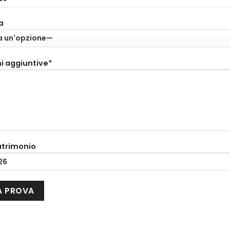
a
i aggiuntive*
atrimonio